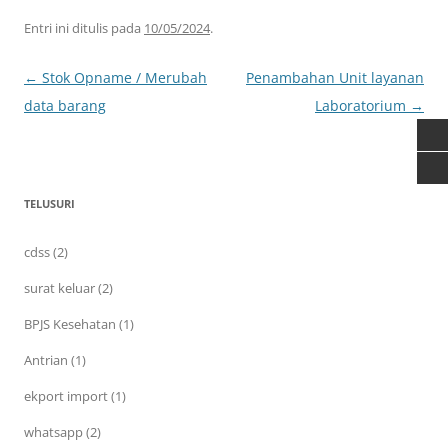
Entri ini ditulis pada
10/05/2024
.
←
Stok Opname / Merubah
Penambahan Unit layanan
Navigasi
data barang
Laboratorium
→
Tulisan
TELUSURI
cdss (2)
surat keluar (2)
BPJS Kesehatan (1)
Antrian (1)
ekport import (1)
whatsapp (2)