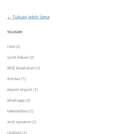
Navigasi
←
Tulisan lebih lama
Tulisan
TELUSURI
cdss (2)
surat keluar (2)
BPJS Kesehatan (1)
Antrian (1)
ekport import (1)
whatsapp (2)
telemedisin (1)
stok opname (1)
chatbot (1)